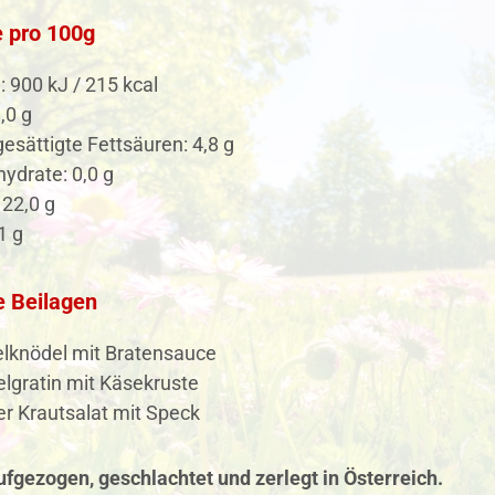
 pro 100g
: 900 kJ / 215 kcal
,0 g
esättigte Fettsäuren: 4,8 g
ydrate: 0,0 g
 22,0 g
1 g
e Beilagen
knödel mit Bratensauce
elgratin mit Käsekruste
r Krautsalat mit Speck
fgezogen, geschlachtet und zerlegt in Österreich.