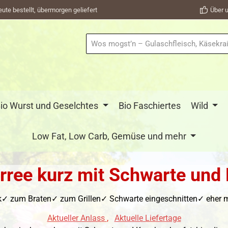
eute bestellt, übermorgen geliefert
Über u
io Wurst und Geselchtes
Bio Faschiertes
Wild
Low Fat, Low Carb, Gemüse und mehr
rree kurz mit Schwarte und
✓ zum Braten✓ zum Grillen✓ Schwarte eingeschnitten✓ eher mag
Aktueller Anlass
,
Aktuelle Liefertage