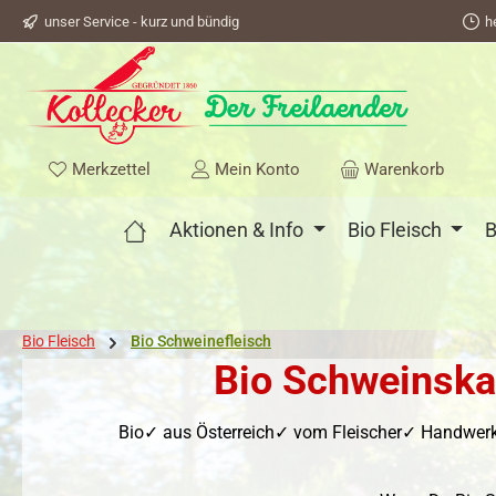
unser Service - kurz und bündig
h
springen
Zur Hauptnavigation springen
Du hast 0 Produkte auf dem Merkzettel
Merkzettel
Mein Konto
Warenkorb
Aktionen & Info
Bio Fleisch
B
Bio Fleisch
Bio Schweinefleisch
Bio Schweinska
Bio✓ aus Österreich✓ vom Fleischer✓ Handwerk