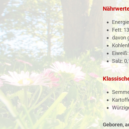
Nährwerte
Energie
Fett: 13
davon g
Kohlenh
Eiweiß:
Salz: 0,
Klassisch
Semmel
Kartoff
Würzige
Geboren, au