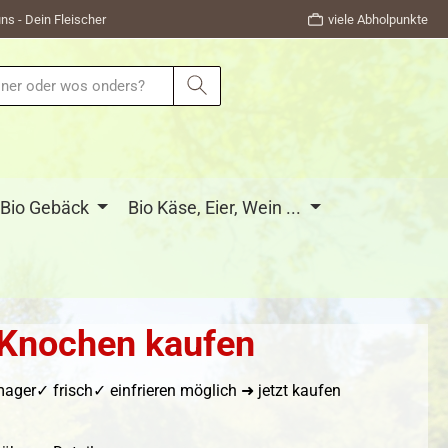
ns - Dein Fleischer
viele Abholpunkte
Bio Gebäck
Bio Käse, Eier, Wein ...
 Knochen kaufen
er✓ frisch✓ einfrieren möglich ➜ jetzt kaufen