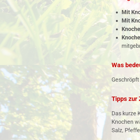
Mit Kn
Mit Kno
Knoche
Knoche
mitgebr
Was bedeu
Geschröpft 
Tipps zur
Das kurze 
Knochen wä
Salz, Pfeff