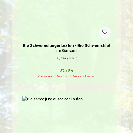
Bio Schweinelungenbraten - Bio Schweinsfilet
im Ganzen
35,70 € / Kilo *
Regulärer Preis:
35,70 €
Preise inkl. MwSt. zzgl. Versandkosten