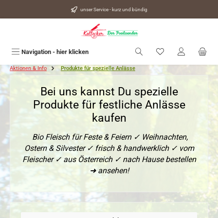
alt springen
unser Service - kurz und bündig
Du hast 0 Produkte
Navigation - hier klicken
Aktionen & Info
Produkte für spezielle Anlässe
Bei uns kannst Du spezielle
Produkte für festliche Anlässe
kaufen
Bio Fleisch für Feste & Feiern ✓ Weihnachten,
Ostern & Silvester ✓ frisch & handwerklich ✓ vom
Fleischer ✓ aus Österreich ✓ nach Hause bestellen
➜ ansehen!