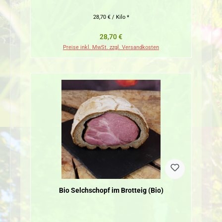
28,70 € / Kilo *
Regulärer Preis:
28,70 €
Preise inkl. MwSt. zzgl. Versandkosten
Bio Selchschopf im Brotteig (Bio)