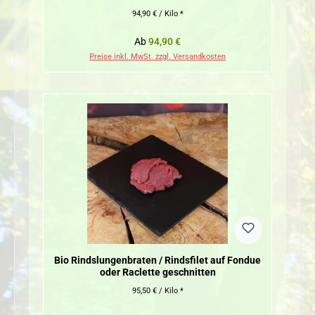
94,90 € / Kilo *
Regulärer Preis:
Ab
94,90 €
Preise inkl. MwSt. zzgl. Versandkosten
Bio Rindslungenbraten / Rindsfilet auf Fondue
oder Raclette geschnitten
95,50 € / Kilo *