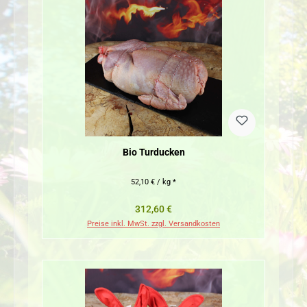
Bio Turducken
52,10 € / kg *
Regulärer Preis:
312,60 €
Preise inkl. MwSt. zzgl. Versandkosten