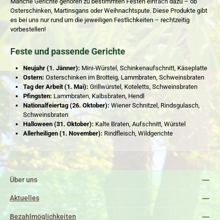
Manche Gerichte gehören zu bestimmten Festen einfach dazu – ob
Osterschinken, Martinsgans oder Weihnachtspute. Diese Produkte gibt
es bei uns nur rund um die jeweiligen Festlichkeiten – rechtzeitig
vorbestellen!
Feste und passende Gerichte
Neujahr (1. Jänner):
Mini-Würstel, Schinkenaufschnitt, Käseplatte
Ostern:
Osterschinken im Brotteig, Lammbraten, Schweinsbraten
Tag der Arbeit (1. Mai):
Grillwürstel, Koteletts, Schweinsbraten
Pfingsten:
Lammbraten, Kalbsbraten, Hendl
Nationalfeiertag (26. Oktober):
Wiener Schnitzel, Rindsgulasch,
Schweinsbraten
Halloween (31. Oktober):
Kalte Braten, Aufschnitt, Würstel
Allerheiligen (1. November):
Rindfleisch, Wildgerichte
Über uns
Aktuelles
Bezahlmöglichkeiten