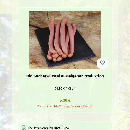
Bio Sacherwürstel aus eigener Produktion
26,50 € / Kilo *
Regulärer Preis:
5,30 €
Preise inkl. MwSt. zzgl. Versandkosten