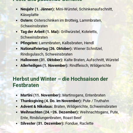
Neujahr (1. Jänner):
Mini-Würstel, Schinkenaufschnitt,
Käseplatte
Ostern:
Osterschinken im Brotteig, Lammbraten,
Schweinsbraten
Tag der Arbeit (1. Mai):
Grillwürstel, Koteletts,
Schweinsbraten
Pfingsten:
Lammbraten, Kalbsbraten, Hendl
Nationalfeiertag (26. Oktober):
Wiener Schnitzel,
Rindsgulasch, Schweinsbraten
Halloween (31. Oktober):
Kalte Braten, Aufschnitt, Würstel
Allerheiligen (1. November):
Rindfleisch, Wildgerichte
Herbst und Winter – die Hochsaison der
Festbraten
Martini (11. November):
Martinsgans, Entenbraten
Thanksgiving (4. Do. im November):
Pute / Truthahn
Advent & Nikolaus:
Braten, Wildgerichte, Schweinsbraten
Weihnachten (24.–26. Dezember):
Weihnachtsgans, Pute,
Ente, Rindslungenbraten, Roast Beef
Silvester (31. Dezember):
Fondue, Raclette