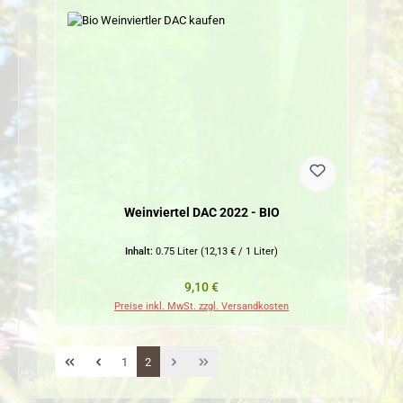
Weinviertel DAC 2022 - BIO
Inhalt:
0.75 Liter
(12,13 € / 1 Liter)
Regulärer Preis:
9,10 €
Preise inkl. MwSt. zzgl. Versandkosten
Seite
Seite
1
2