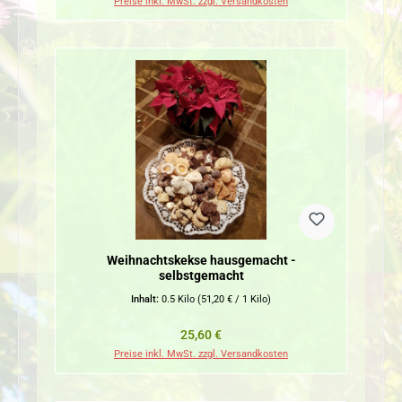
Preise inkl. MwSt. zzgl. Versandkosten
Weihnachtskekse hausgemacht -
selbstgemacht
Inhalt:
0.5 Kilo
(51,20 € / 1 Kilo)
Regulärer Preis:
25,60 €
Preise inkl. MwSt. zzgl. Versandkosten