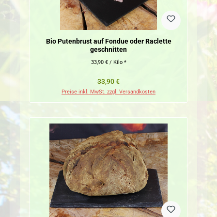
Bio Putenbrust auf Fondue oder Raclette
geschnitten
33,90 € / Kilo *
Regulärer Preis:
33,90 €
Preise inkl. MwSt. zzgl. Versandkosten