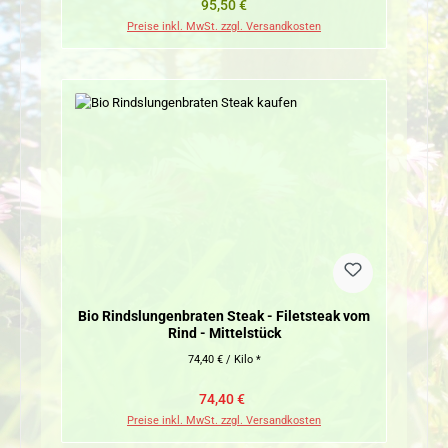
Regulärer Preis:
95,50 €
Preise inkl. MwSt. zzgl. Versandkosten
Bio Rindslungenbraten Steak - Filetsteak vom
Rind - Mittelstück
74,40 € / Kilo *
Verkaufspreis:
Regulärer Preis:
74,40 €
Preise inkl. MwSt. zzgl. Versandkosten