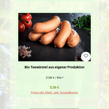
Bio Teewürstel aus eigener Produktion
27,80 € / Kilo *
Regulärer Preis:
5,56 €
Preise inkl. MwSt. zzgl. Versandkosten