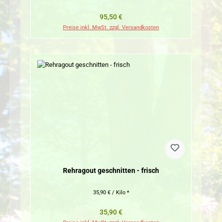
Regulärer Preis:
95,50 €
Preise inkl. MwSt. zzgl. Versandkosten
Rehragout geschnitten - frisch
35,90 € / Kilo *
Regulärer Preis:
35,90 €