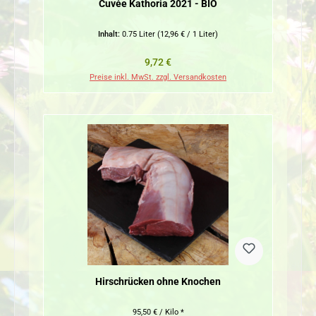
Cuvée Kathoria 2021 - BIO
Inhalt:
0.75 Liter
(12,96 € / 1 Liter)
Regulärer Preis:
9,72 €
Preise inkl. MwSt. zzgl. Versandkosten
Hirschrücken ohne Knochen
95,50 € / Kilo *