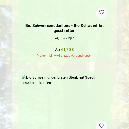
Bio Schweinsmedaillons - Bio Schweinfilet
geschnitten
44,70 € / kg *
Regulärer Preis:
Ab
44,70 €
Preise inkl. MwSt. zzgl. Versandkosten