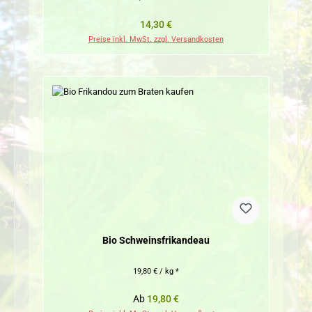
Regulärer Preis:
14,30 €
Preise inkl. MwSt. zzgl. Versandkosten
Bio Schweinsfrikandeau
19,80 € / kg *
Regulärer Preis:
Ab
19,80 €