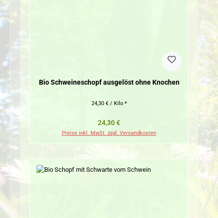
Bio Schweineschopf ausgelöst ohne Knochen
24,30 € / Kilo *
Regulärer Preis:
24,30 €
Preise inkl. MwSt. zzgl. Versandkosten