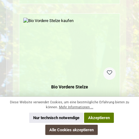
Bio Vordere Stelze
9,90 € / kg *
Diese Website verwendet Cookies, um eine bestmögliche Erfahrung bieten zu
können.
Mehr Informationen ...
Regulärer Preis:
Ab
9,90 €
Nur technisch notwendige
Akzeptieren
Preise inkl. MwSt. zzgl. Versandkosten
Alle Cookies akzeptieren