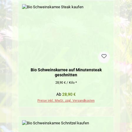
Bio Schweinskarree auf Minutensteak
geschnitten
28,90 € / Kilo *
Regulärer Preis:
Ab
28,90 €
Preise inkl. MwSt. zzgl. Versandkosten