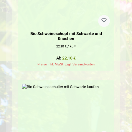
Bio Schweineschopf mit Schwarte und
Knochen
22,10 € / kg *
Regulärer Preis:
Ab
22,10 €
Preise inkl. MwSt. zzgl. Versandkosten