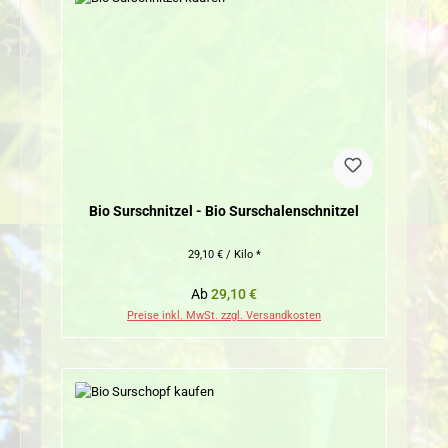
Bio Surschnitzel - Bio Surschalenschnitzel
29,10 € / Kilo *
Regulärer Preis:
Ab
29,10 €
Preise inkl. MwSt. zzgl. Versandkosten