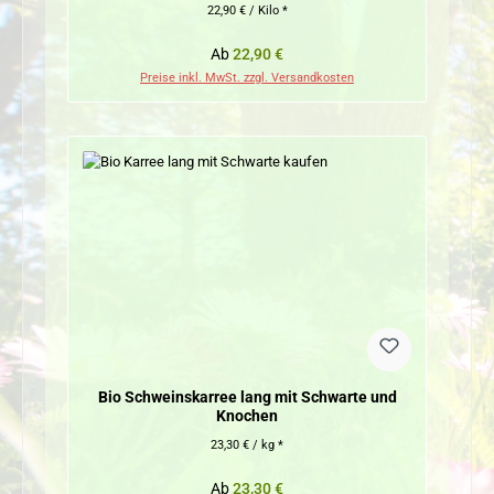
22,90 € / Kilo *
Regulärer Preis:
Ab
22,90 €
Preise inkl. MwSt. zzgl. Versandkosten
Bio Schweinskarree lang mit Schwarte und
Knochen
23,30 € / kg *
Regulärer Preis:
Ab
23,30 €