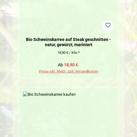
Bio Schweinskarree auf Steak geschnitten -
natur, gewürzt, mariniert
18,90 € / Kilo *
Verkaufspreis:
Regulärer Preis:
Ab
18,90 €
Preise inkl. MwSt. zzgl. Versandkosten