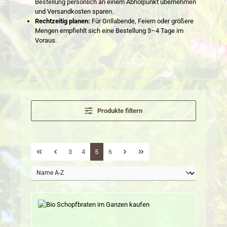
Bestellung persönlich an einem Abholpunkt übernehmen
und Versandkosten sparen.
Rechtzeitig planen:
Für Grillabende, Feiern oder größere
Mengen empfiehlt sich eine Bestellung 3–4 Tage im
Voraus.
Produkte filtern
Seite
Seite
Seite
Seite
3
4
5
6