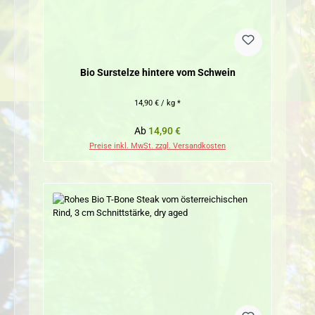
Bio Surstelze hintere vom Schwein
14,90 € / kg *
Regulärer Preis:
Ab
14,90 €
Preise inkl. MwSt. zzgl. Versandkosten