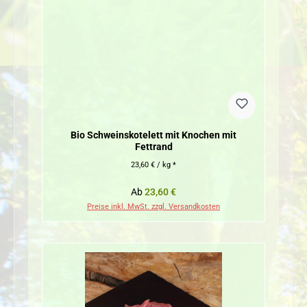
Bio Schweinskotelett mit Knochen mit
Fettrand
23,60 € / kg *
Regulärer Preis:
Ab
23,60 €
Preise inkl. MwSt. zzgl. Versandkosten