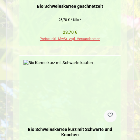
Bio Schweinskarree geschnetzelt
23,70 € / Kilo *
Regulärer Preis:
23,70 €
Preise inkl. MwSt. zzgl. Versandkosten
Bio Schweinskarree kurz mit Schwarte und
Knochen