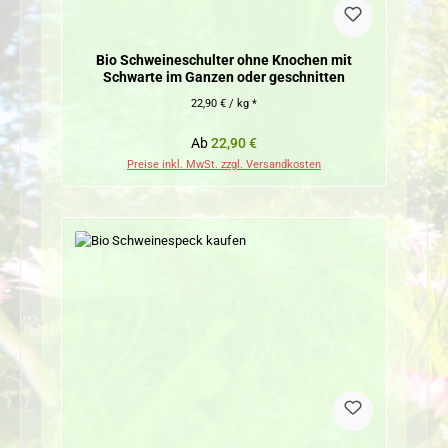
Bio Schweineschulter ohne Knochen mit
Schwarte im Ganzen oder geschnitten
22,90 € / kg *
Regulärer Preis:
Ab
22,90 €
Preise inkl. MwSt. zzgl. Versandkosten