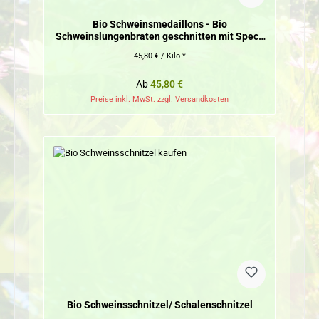
Bio Schweinsmedaillons - Bio
Schweinslungenbraten geschnitten mit Speck
umwickelt
45,80 € / Kilo *
Regulärer Preis:
Ab
45,80 €
Preise inkl. MwSt. zzgl. Versandkosten
Bio Schweinsschnitzel/ Schalenschnitzel