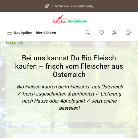
alt springen
unser Service - kurz und bündig
Du hast 0 Produkte
Navigation - hier klicken
Bio Fleisch
Bei uns kannst Du Bio Fleisch
kaufen – frisch vom Fleischer aus
Österreich
Bio Fleisch kaufen beim Fleischer: aus Österreich
✓ frisch zugeschnitten & portioniert ✓ Lieferung
nach Hause oder Abholpunkt ✓ Jetzt online
bestellen!