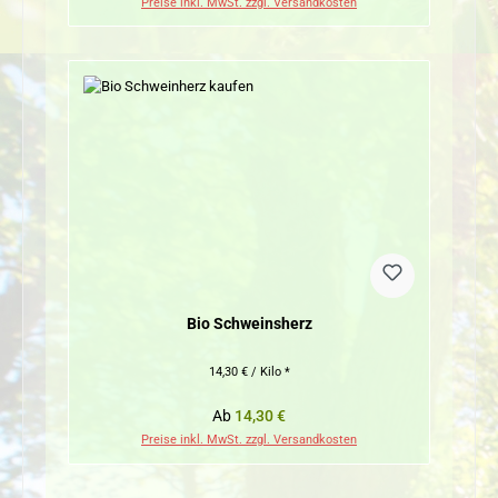
Preise inkl. MwSt. zzgl. Versandkosten
Bio Schweinsherz
14,30 € / Kilo *
Regulärer Preis:
Ab
14,30 €
Preise inkl. MwSt. zzgl. Versandkosten