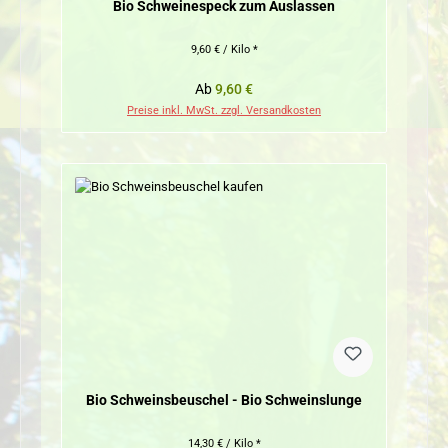
Bio Schweinespeck zum Auslassen
9,60 € / Kilo *
Regulärer Preis:
Ab
9,60 €
Preise inkl. MwSt. zzgl. Versandkosten
Bio Schweinsbeuschel - Bio Schweinslunge
14,30 € / Kilo *