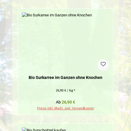
Bio Surkarree im Ganzen ohne Knochen
26,90 € / kg *
Regulärer Preis:
Ab
26,90 €
Preise inkl. MwSt. zzgl. Versandkosten