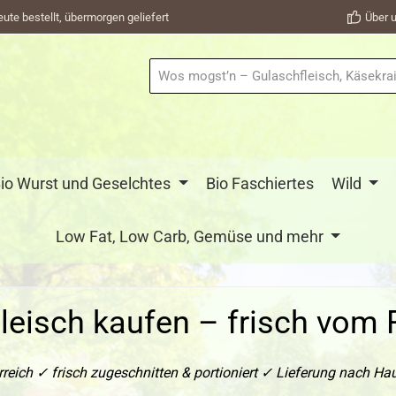
eute bestellt, übermorgen geliefert
Über u
io Wurst und Geselchtes
Bio Faschiertes
Wild
Low Fat, Low Carb, Gemüse und mehr
leisch kaufen – frisch vom 
rreich ✓ frisch zugeschnitten & portioniert ✓ Lieferung nach Hau