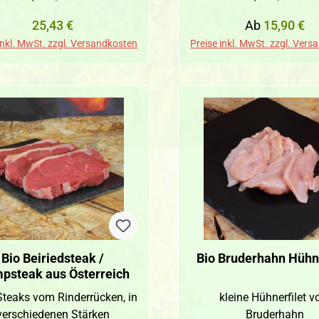
Regulärer Preis:
Regulärer Pre
25,43 €
Ab
15,90 €
inkl. MwSt. zzgl. Versandkosten
Preise inkl. MwSt. zzgl. Ver
Bio Beiriedsteak /
Bio Bruderhahn Hühne
psteak aus Österreich
Steaks vom Rinderrücken, in
kleine Hühnerfilet 
verschiedenen Stärken
Bruderhahn