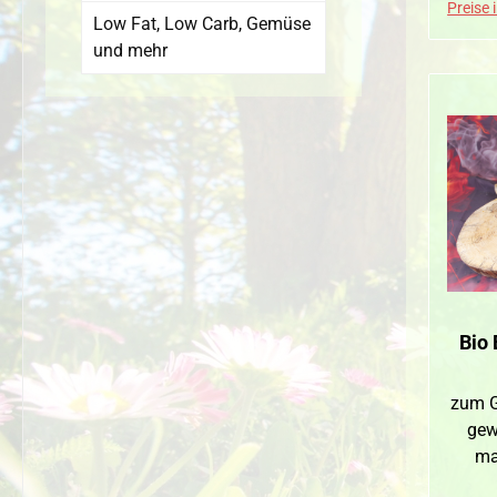
Preise 
Low Fat, Low Carb, Gemüse
und mehr
Bio 
zum G
gew
ma