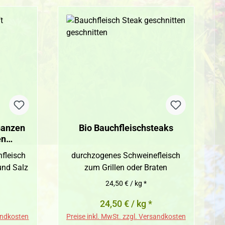
Ganzen
Bio Bauchfleischsteaks
en
zt
hfleisch
durchzogenes Schweinefleisch
und Salz
zum Grillen oder Braten
24,50 € / kg *
reis:
24,50 € / kg *
sandkosten
Preise inkl. MwSt. zzgl. Versandkosten