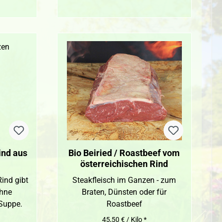
ind aus
Bio Beiried / Roastbeef vom
österreichischen Rind
ind gibt
Steakfleisch im Ganzen - zum
ohne
Braten, Dünsten oder für
 Suppe.
Roastbeef
45,50 € / Kilo *