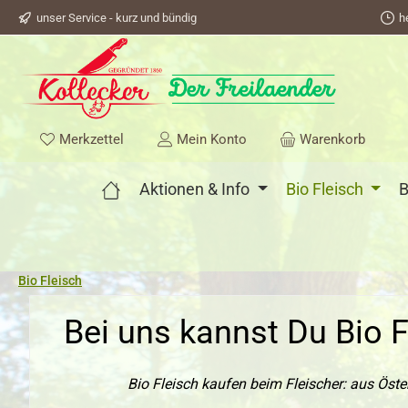
unser Service - kurz und bündig
h
springen
Zur Hauptnavigation springen
Du hast 0 Produkte auf dem Merkzettel
Merkzettel
Mein Konto
Warenkorb
Aktionen & Info
Bio Fleisch
B
Bio Fleisch
Bei uns kannst Du Bio F
Bio Fleisch kaufen beim Fleischer: aus Öste