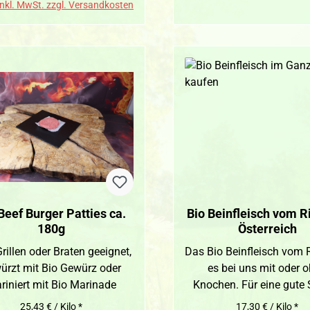
inkl. MwSt. zzgl. Versandkosten
Beef Burger Patties ca.
Bio Beinfleisch vom R
180g
Österreich
rillen oder Braten geeignet,
Das Bio Beinfleisch vom R
ürzt mit Bio Gewürz oder
es bei uns mit oder 
riniert mit Bio Marinade
Knochen. Für eine gute
25,43 € / Kilo *
17,30 € / Kilo *