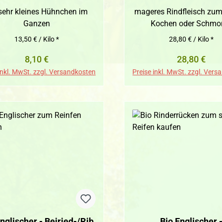
 sehr kleines Hühnchen im
mageres Rindfleisch zum
Ganzen
Kochen oder Schmo
13,50 € / Kilo *
28,80 € / Kilo *
Regulärer Preis:
Regulärer P
8,10 €
28,80 €
inkl. MwSt. zzgl. Versandkosten
Preise inkl. MwSt. zzgl. Ver
nglischer - Beiried-/Rib
Bio Englischer 