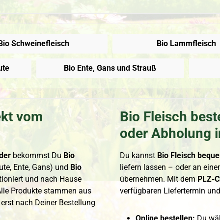
Bio Schweinefleisch
Bio Lammfleisch
ute
Bio Ente, Gans und Strauß
ekt vom
Bio Fleisch bes
oder Abholung i
der
bekommst Du
Bio
Du kannst
Bio Fleisch beque
ute, Ente, Gans) und
Bio
liefern lassen – oder an ein
rtioniert und nach Hause
übernehmen. Mit dem
PLZ-C
 Alle Produkte stammen aus
verfügbaren Liefertermin un
 erst nach Deiner Bestellung
Online bestellen:
Du wähl