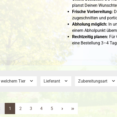
planst Deinen Wunschter
Frische Vorbereitung:
De
zugeschnitten und portio
Abholung möglich:
In u
einem Abholpunkt über
Rechtzeitig planen:
Für 
eine Bestellung 3–4 Tag
 welchem Tier
Lieferant
Zubereitungsart
Seite
Seite
Seite
Seite
Seite
1
2
3
4
5