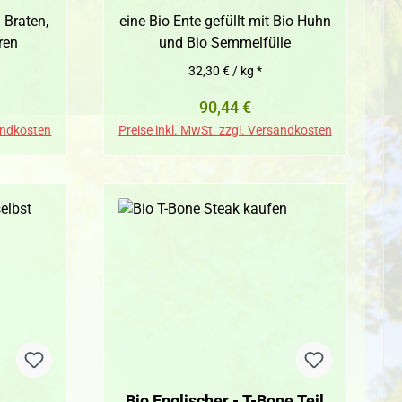
 Braten,
eine Bio Ente gefüllt mit Bio Huhn
ren
und Bio Semmelfülle
32,30 € / kg *
reis:
Regulärer Preis:
90,44 €
sandkosten
Preise inkl. MwSt. zzgl. Versandkosten
-
Bio Englischer - T-Bone Teil